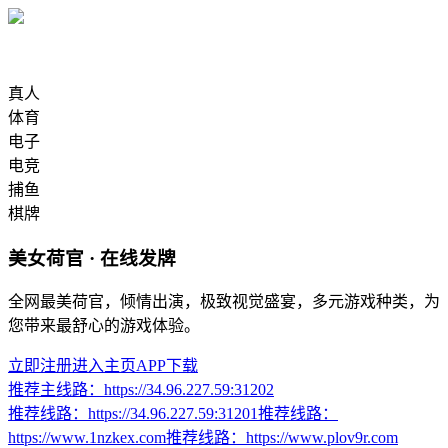
真人
体育
电子
电竞
捕鱼
棋牌
美女荷官 · 在线发牌
全网最美荷官，倾情出演，极致视觉盛宴，多元游戏种类，为
您带来最舒心的游戏体验。
立即注册
进入主页
APP下载
推荐主线路：
https://34.96.227.59:31202
推荐线路：
https://34.96.227.59:31201
推荐线路：
https://www.1nzkex.com
推荐线路：
https://www.plov9r.com